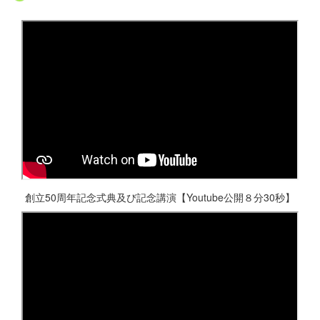
創立50周年記念式典及び記念講演【Youtube公開８分30秒】