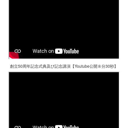
創立50周年記念式典及び記念講演【Youtube公開８分30秒】