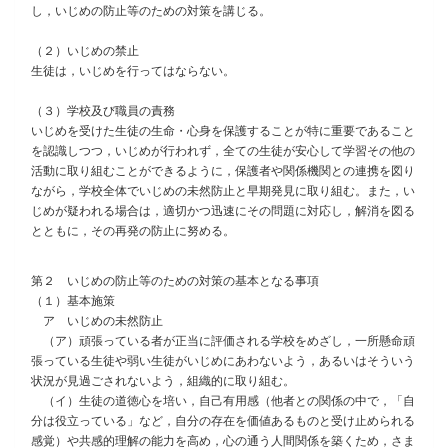
し，いじめの防止等のための対策を講じる。
（２）いじめの禁止
生徒は，いじめを行ってはならない。
（３）学校及び職員の責務
いじめを受けた生徒の生命・心身を保護することが特に重要であること
を認識しつつ，いじめが行われず，全ての生徒が安心して学習その他の
活動に取り組むことができるように，保護者や関係機関との連携を図り
ながら，学校全体でいじめの未然防止と早期発見に取り組む。また，い
じめが疑われる場合は，適切かつ迅速にその問題に対応し，解消を図る
とともに，その再発の防止に努める。
第２ いじめの防止等のための対策の基本となる事項
（１）基本施策
ア いじめの未然防止
（ア）頑張っている者が正当に評価される学校をめざし，一所懸命頑
張っている生徒や弱い生徒がいじめにあわないよう，あるいはそういう
状況が見過ごされないよう，組織的に取り組む。
（イ）生徒の道徳心を培い，自己有用感（他者との関係の中で，「自
分は役立っている」など，自分の存在を価値あるものと受け止められる
感覚）や共感的理解の能力を高め，心の通う人間関係を築くため，さま