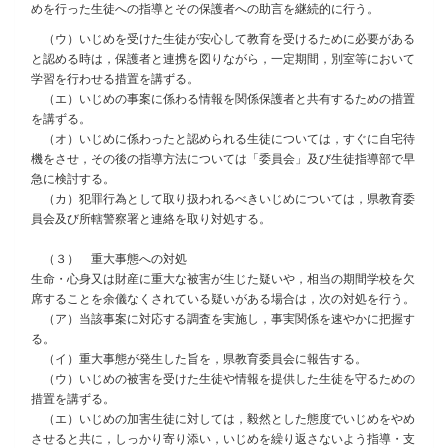
めを行った生徒への指導とその保護者への助言を継続的に行う。
（ウ）いじめを受けた生徒が安心して教育を受けるために必要がある
と認める時は，保護者と連携を図りながら，一定期間，別室等において
学習を行わせる措置を講ずる。
（エ）いじめの事案に係わる情報を関係保護者と共有するための措置
を講ずる。
（オ）いじめに係わったと認められる生徒については，すぐに自宅待
機をさせ，その後の指導方法については「委員会」及び生徒指導部で早
急に検討する。
（カ）犯罪行為として取り扱われるべきいじめについては，県教育委
員会及び所轄警察署と連絡を取り対処する。
（３） 重大事態への対処
生命・心身又は財産に重大な被害が生じた疑いや，相当の期間学校を欠
席することを余儀なくされている疑いがある場合は，次の対処を行う。
（ア）当該事案に対応する調査を実施し，事実関係を速やかに把握す
る。
（イ）重大事態が発生した旨を，県教育委員会に報告する。
（ウ）いじめの被害を受けた生徒や情報を提供した生徒を守るための
措置を講ずる。
（エ）いじめの加害生徒に対しては，毅然とした態度でいじめをやめ
させると共に，しっかり寄り添い，いじめを繰り返さないよう指導・支