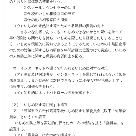
のとおり相談体制の整備を行う。
①スクールカウンセラーの活用
②学校のいじめ相談窓口の設置
③その他の相談窓口の周知
（ウ）いじめの未然防止等のための教職員の資質の向上
ささいな兆候であっても，いじめではないかとの疑いを持って，
早い段階から関わりを持ち，いじめを隠したり軽視したりすることな
く，いじめを積極的に認知できるようにするため，いじめの未然防止等
のための対策に関する校内研修を年間計画に位置づけて実施し，いじめ
の未然防止等に関する職員の資質向上を図る。
ウ インターネットを通じて行われるいじめに対する対策
（ア）生徒及び保護者が，インターネットを通じて行われるいじめを
未然防止し，また効果的に対処できるように,必要な啓発活動として，
情報モラル研修会等を行う。
（イ）定期的にネットパトロール等を実施する。
（２） いじめ防止等に関する措置
ア 「茨城県立八千代高等学校いじめ防止対策委員会（以下「対策委
員会」という）の設置
いじめの防止等を実効的に行うため，次の機能を担う「委員会」を
設置する。
（ア）「委員会」は次の者で構成する。