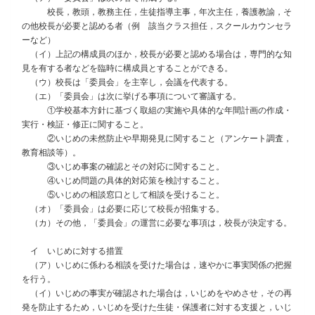
校長，教頭，教務主任，生徒指導主事，年次主任，養護教諭，そ
の他校長が必要と認める者（例 該当クラス担任，スクールカウンセラ
ーなど）
（イ）上記の構成員のほか，校長が必要と認める場合は，専門的な知
見を有する者などを臨時に構成員とすることができる。
（ウ）校長は「委員会」を主宰し，会議を代表する。
（エ）「委員会」は次に挙げる事項について審議する。
①学校基本方針に基づく取組の実施や具体的な年間計画の作成・
実行・検証・修正に関すること。
②いじめの未然防止や早期発見に関すること（アンケート調査，
教育相談等）。
③いじめ事案の確認とその対応に関すること。
④いじめ問題の具体的対応策を検討すること。
⑤いじめの相談窓口として相談を受けること。
（オ）「委員会」は必要に応じて校長が招集する。
（カ）その他，「委員会」の運営に必要な事項は，校長が決定する。
イ いじめに対する措置
（ア）いじめに係わる相談を受けた場合は，速やかに事実関係の把握
を行う。
（イ）いじめの事実が確認された場合は，いじめをやめさせ，その再
発を防止するため，いじめを受けた生徒・保護者に対する支援と，いじ