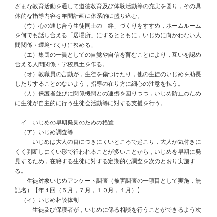
ざまな教育活動を通して道徳教育及び体験活動等の充実を図り，その具
体的な指導内容を年間計画に体系的に盛り込む。
（ウ）心の通じ合う生徒同士の「絆」づくりをすすめ，ホームルーム
を何でも話し合える「居場所」にするとともに，いじめに向かわない人
間関係・環境づくりに努める。
（エ）集団の一員としての自覚や自信を育むことにより，互いを認め
合える人間関係・学校風土を作る。
（オ）教職員の言動が，生徒を傷つけたり，他の生徒のいじめを助長
したりすることのないよう，指導の在り方に細心の注意を払う。
（カ）保護者並びに関係機関との連携を図りつつ，いじめ防止のため
に生徒が自主的に行う生徒会活動等に対する支援を行う。
イ いじめの早期発見のための措置
（ア）いじめ調査等
いじめは大人の目につきにくいところで起こり，大人が気付きに
くく判断しにくい形で行われることが多いことから，いじめを早期に発
見するため，在籍する生徒に対する定期的な調査を次のとおり実施す
る。
生徒対象いじめアンケート調査（被害調査の一項目として実施，無
記名）【年４回（５月，７月，１０月，１月）】
（イ）いじめ相談体制
生徒及び保護者が，いじめに係る相談を行うことができるよう次