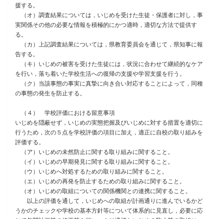
援する。
（オ）調査結果については，いじめを受けた生徒・保護者に対し，事
実関係その他の必要な情報を積極的にかつ適時，適切な方法で提供す
る。
（カ）上記調査結果については，県教育委員会を通じて，県知事に報
告する。
（キ）いじめの被害を受けた生徒には，状況に合わせて継続的なケア
を行い，落ち着いた学校生活への復帰の支援や学習支援を行う。
（ク）当該事態の事実に真摯に向き合い対応することによって，同種
の事態の発生を防止する。
（４） 学校評価における留意事項
いじめを隠蔽せず，いじめの実態把握及びいじめに対する措置を適切に
行うため，次の５点を学校評価の項目に加え，適正に自校の取り組みを
評価する。
（ア）いじめの未然防止に関する取り組みに関すること。
（イ）いじめの早期発見に関する取り組みに関すること。
（ウ）いじめへ対処するための取り組みに関すること。
（エ）いじめの再発を防止するための取り組みに関すること。
（オ）いじめの取組についての関係機関との連携に関すること。
以上の評価を通して，いじめへの取組が計画通りに進んでいるかど
うかのチェックや学校の基本方針等について体系的に見直し，必要に応