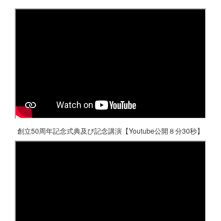
創立50周年記念式典及び記念講演【Youtube公開８分30秒】